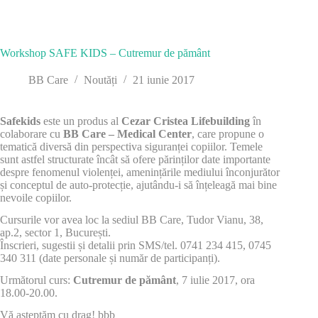
Workshop SAFE KIDS – Cutremur de pământ
BB Care
Noutăți
21 iunie 2017
Safekids
este un produs al
Cezar Cristea Lifebuilding
în
colaborare cu
BB Care – Medical Center
, care propune o
tematică diversă din perspectiva siguranței copiilor. Temele
sunt astfel structurate încât să ofere părinților date importante
despre fenomenul violenței, amenințările mediului înconjurător
și conceptul de auto-protecție, ajutându-i să înțeleagă mai bine
nevoile copiilor.
Cursurile vor avea loc la sediul BB Care, Tudor Vianu, 38,
ap.2, sector 1, București.
Înscrieri, sugestii și detalii prin SMS/tel. 0741 234 415, 0745
340 311 (date personale și număr de participanți).
Următorul curs:
Cutremur de pământ
, 7 iulie 2017, ora
18.00-20.00.
Vă așteptăm cu drag! bbb