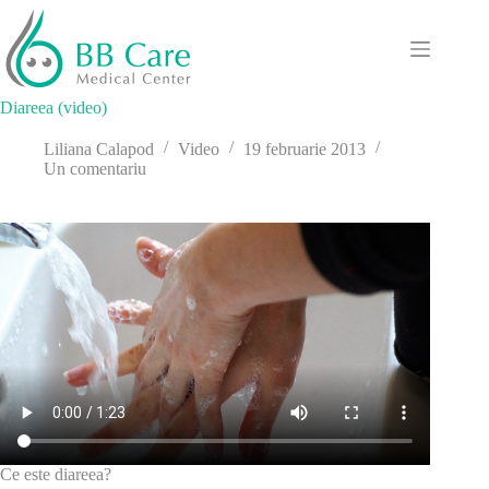
Sari
la
conținut
Diareea (video)
Liliana Calapod
Video
19 februarie 2013
Un comentariu
Ce este diareea?