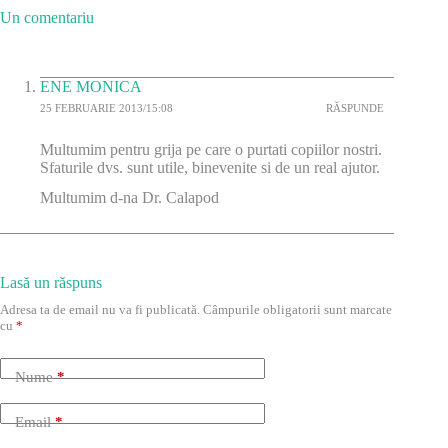
Un comentariu
ENE MONICA
25 FEBRUARIE 2013/15:08
RĂSPUNDE
Multumim pentru grija pe care o purtati copiilor nostri.
Sfaturile dvs. sunt utile, binevenite si de un real ajutor.
Multumim d-na Dr. Calapod
Lasă un răspuns
Adresa ta de email nu va fi publicată.
Câmpurile obligatorii sunt marcate
cu
*
Nume
*
Email
*