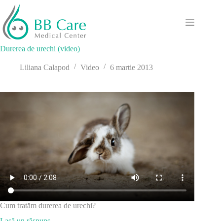
Sari
la
conținut
Durerea de urechi (video)
Liliana Calapod
Video
6 martie 2013
Cum tratăm durerea de urechi?
Lasă un răspuns