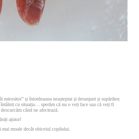
 mirositor” și întotdeauna neașteptat și deranjant și supărător.
ntâlnit cu situația… sperăm că nu o veți face sau că veți fi
e descurcăm când ne afectează.
siți ajutor!
 mai moale decât obiceiul copilului.