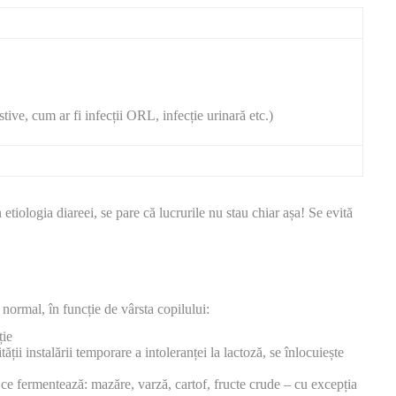
estive, cum ar fi infecții ORL, infecție urinară etc.)
etiologia diareei, se pare că lucrurile nu stau chiar așa! Se evită
t recidivante, copilul prezintî retard de creștere)
inale normale
normal, în funcție de vârsta copilului:
ție
tății instalării temporare a intoleranței la lactoză, se înlocuiește
e ce fermentează: mazăre, varză, cartof, fructe crude – cu excepția