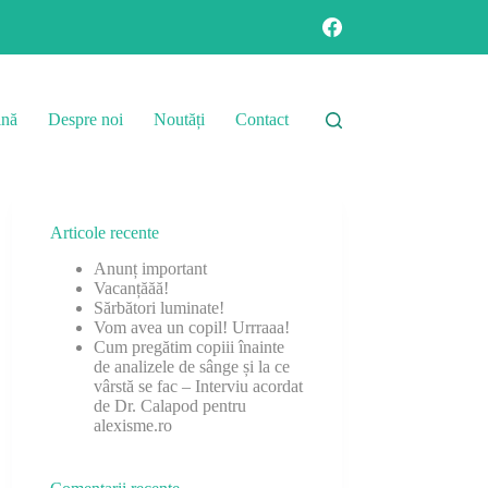
ină
Despre noi
Noutăți
Contact
Articole recente
Anunț important
Vacanțăăă!
Sărbători luminate!
Vom avea un copil! Urrraaa!
Cum pregătim copiii înainte
de analizele de sânge și la ce
vârstă se fac – Interviu acordat
de Dr. Calapod pentru
alexisme.ro