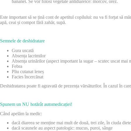
bananei. Se vor folosi vegetale antidiareice: morcov, orez.
Este important să se țină cont de apetitul copilului: nu va fi forțat să m
apă, ceai și compot fără zahăr, supă.
Semnele de deshidratare
Gura uscată
Absența lacrimilor
Absența urinărilor (aspect important la sugar – scutec uscat mai 
Febra
Pliu cutanat leneș
Facies încercănat
Deshidratarea poate fi agravată de prezența vărsăturilor. În cazul în car
Spunem un NU hotărât automedicației!
Când apelăm la medic:
dacă diareea se menține mai mult de două, trei zile, în ciuda diete
dacă scaunele au aspect patologic: mucus, puroi, sânge