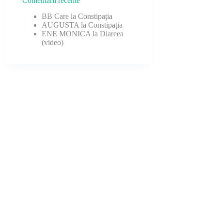
Comentarii recente
BB Care
la
Constipația
AUGUSTA
la
Constipația
ENE MONICA
la
Diareea
(video)