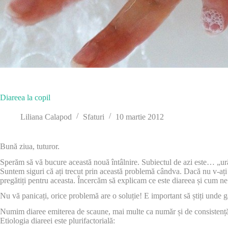
Diareea la copil
Liliana Calapod
Sfaturi
10 martie 2012
Bună ziua, tuturor.
Sperăm să vă bucure această nouă întâlnire. Subiectul de azi este… „urât
Suntem siguri că ați trecut prin această problemă cândva. Dacă nu v-ați î
pregătiți pentru aceasta. Încercăm să explicam ce este diareea și cum n
Nu vă panicați, orice problemă are o soluție! E important să știți unde gă
Numim diaree emiterea de scaune, mai multe ca număr și de consistență
Etiologia diareei este plurifactorială: