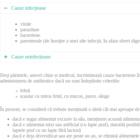
Cauze infecțioase
virale
parazitare
bacteriene
parenterale (de însoțire a unei alte infecții, în afara sferei dig
Cauze neinfecțioase
greșeli alimentare (supra și subalimentație)
Deși părintele, uneori chiar și medicul, incriminează cauze bacteriene în 
malabsorbție/maldigestie (în acest caz episoadele de diaree sun
administrarea de antibiotice dacă nu sunt îndeplinite criteriile:
tratamente antibiotice prelungite, cu distrugerea florei intest
febră
scaune cu miros fetid, cu mucus, puroi, sânge
În prezent, se consideră că trebuie menținută o dietă cât mai aproape de 
dacă e sugar alimentat excusiv la sân, menținem această alimenta
dacă e alimentat mixt sau artificial (cu lapte praf), datorită posibili
laptele praf cu un lapte fără lactoză
dacă e deja diversificat sau are peste un an, se elimină alimentel