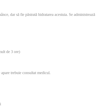
ănânce, dar să fie păstrată hidratarea acestuia. Se administrează
mult de 3 ore)
e apare trebuie consultat medicul.
i