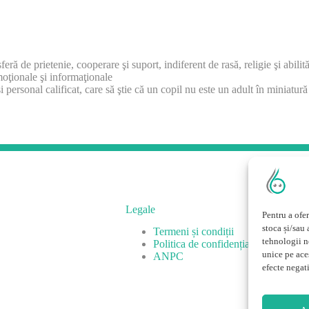
eră de prietenie, cooperare şi suport, indiferent de rasă, religie şi abilită
moţionale şi informaţionale
şi personal calificat, care să ştie că un copil nu este un adult în miniatură
Legale
Pentru a ofe
stoca și/sau
Termeni și condiții
tehnologii n
Politica de confidențialitate
unice pe aces
ANPC
efecte negat