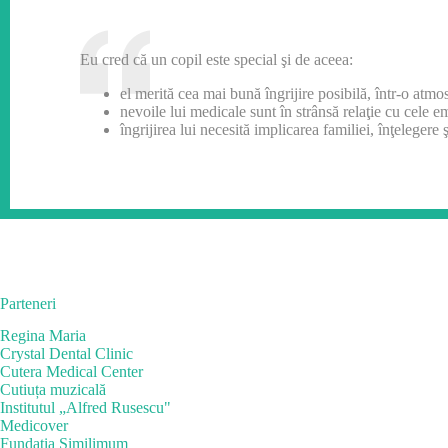
Eu cred că un copil este special şi de aceea:
el merită cea mai bună îngrijire posibilă, într-o atmosf
nevoile lui medicale sunt în strânsă relaţie cu cele e
îngrijirea lui necesită implicarea familiei, înţelegere 
Parteneri
Regina Maria
Crystal Dental Clinic
Cutera Medical Center
Cutiuța muzicală
Institutul „Alfred Rusescu"
Medicover
Fundaţia Similimum