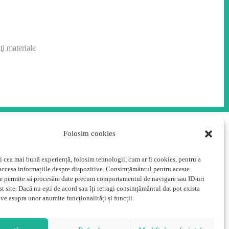
ţi materiale
Folosim cookies
Programul clinicii
ri cea mai bună experiență, folosim tehnologii, cum ar fi cookies, pentru a
 accesa informațiile despre dispozitive. Consimțământul pentru aceste
luni, miercuri:
e permite să procesăm date precum comportamentul de navigare sau ID-uri
13:00 – 20:00
t site. Dacă nu ești de acord sau îți retragi consimțământul dat pot exista
marți, joi, vineri:
ive asupra unor anumite funcționalități și funcții.
08:00 – 15:00