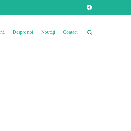
ină
Despre noi
Noutăți
Contact